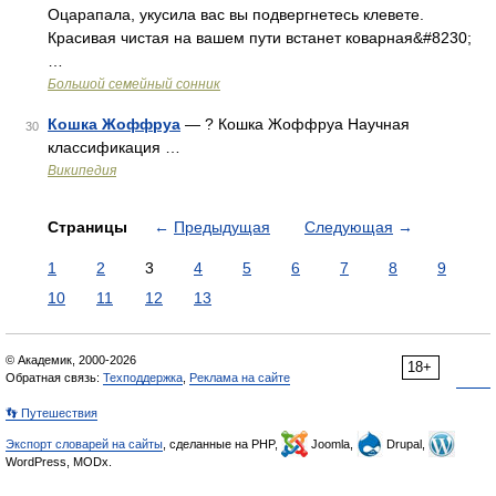
Оцарапала, укусила вас вы подвергнетесь клевете.
Красивая чистая на вашем пути встанет коварная&#8230;
…
Большой семейный сонник
Кошка Жоффруа
— ? Кошка Жоффруа Научная
30
классификация …
Википедия
Страницы
←
Предыдущая
Следующая
→
1
2
3
4
5
6
7
8
9
10
11
12
13
© Академик, 2000-2026
18+
Обратная связь:
Техподдержка
,
Реклама на сайте
👣 Путешествия
Экспорт словарей на сайты
, сделанные на PHP,
Joomla,
Drupal,
WordPress, MODx.