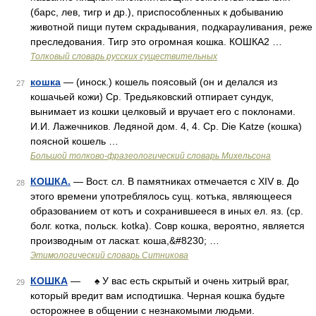
(барс, лев, тигр и др.), приспособленных к добыванию
животной пищи путем скрадывания, подкарауливания, реже
преследования. Тигр это огромная кошка. КОШКА2 …
Толковый словарь русских существительных
кошка
— (иноск.) кошель поясовый (он и делался из
27
кошачьей кожи) Ср. Тредьяковский отпирает сундук,
вынимает из кошки целковый и вручает его с поклонами.
И.И. Лажечников. Ледяной дом. 4, 4. Ср. Die Katze (кошка)
поясной кошель …
Большой толково-фразеологический словарь Михельсона
КОШКА.
— Вост. сл. В памятниках отмечается с XIV в. До
28
этого времени употреблялось сущ. котъка, являющееся
образованием от котъ и сохранившееся в иных ел. яз. (ср.
болг. котка, польск. kotka). Совр кошка, вероятно, является
производным от ласкат. коша,&#8230; …
Этимологический словарь Ситникова
КОШКА
— ♠ У вас есть скрытый и очень хитрый враг,
29
который вредит вам исподтишка. Черная кошка будьте
осторожнее в общении с незнакомыми людьми.