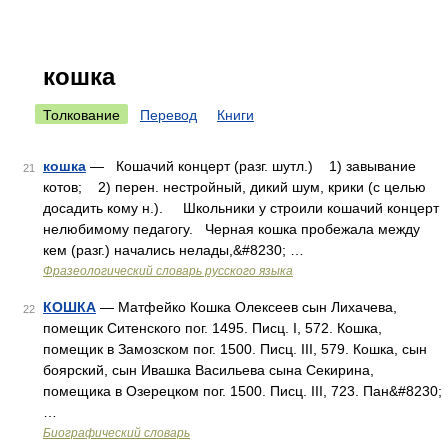
кошка
Толкование
Перевод
Книги
кошка
— Кошачий концерт (разг. шутл.) 1) завывание
21
котов; 2) перен. нестройный, дикий шум, крики (с целью
досадить кому н.). Школьники у строили кошачий концерт
нелюбимому педагогу. Черная кошка пробежала между
кем (разг.) начались нелады,&#8230; …
Фразеологический словарь русского языка
КОШКА
— Матфейко Кошка Олексеев сын Лихачева,
22
помещик Ситенского пог. 1495. Писц. I, 572. Кошка,
помещик в Замозском пог. 1500. Писц. III, 579. Кошка, сын
боярский, сын Ивашка Васильева сына Секирина,
помещика в Озерецком пог. 1500. Писц. III, 723. Пан&#8230;
…
Биографический словарь