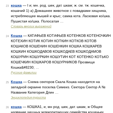
кошка
— I и; мн. род. шек, дат. шкам; ж. см. тж. кошечка,
23
кошачий 1) а) Домашнее животное с повадками хищника,
истребляющее мышей и крыс; самка кота. Ласковая ко/шка.
Пушистая ко/шка. Полосатая …
Словарь многих выражений
Кошка
— КАТАФЬЕВ КОТАФЬЕВ КОТЕНКОВ КОТЕНОЧКИН
24
КОТЕХИН КОТИК КОТИН КОТКИН КОТКОВ КОТОВ
КОШАКОВ КОШЕНИН КОШЕНКИН КОШКА КОШКАРЕВ
КОШКИН КОШКОДАВОВ КОШКОДАЕВ КОШКОДАМОВ
КОШУРИН КОШУРКИН КОШУТИН КОТ КОТЕНКО КОТЬКО
КОШЕЧКИН КОШКАРОВ КОШУРНИКОВ Прозвище
Кошка&#8230; …
Русские фамилии
Кошка
— Схема секторов Скала Кошка находится на
25
западной окраине поселка Симеиз. Сектора Сектор А №
Название Категория Длин …
Энциклопедия туриста
кошка
— КОШКА1, и, мн род. шек, дат. шкам, ж Общее
26
название хищных млекопитающих семейства кошачьих